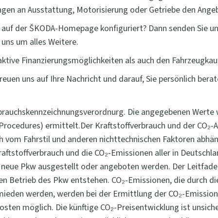
ungen an Ausstattung, Motorisierung oder Getriebe den Ange
 auf der ŠKODA-Homepage konfiguriert? Dann senden Sie uns 
uns um alles Weitere.
aktive Finanzierungsmöglichkeiten als auch den Fahrzeugkau
freuen uns auf Ihre Nachricht und darauf, Sie persönlich bera
rbrauchskennzeichnungsverordnurg. Die angegebenen Werte
ocedures) ermittelt.Der Kraftstoffverbrauch und der CO₂-Au
 vom Fahrstil und anderen nichttechnischen Faktoren abhäng
Kraftstoffverbrauch und die CO₂-Emissionen aller in Deutsch
 neue Pkw ausgestellt oder angeboten werden. Der Leitfaden 
n Betrieb des Pkw entstehen. CO₂-Emissionen, die durch di
rmieden werden, werden bei der Ermittlung der CO₂-Emission
kosten möglich. Die künftige CO₂-Preisentwicklung ist unsi