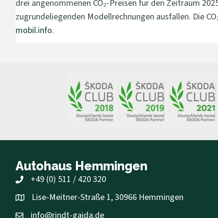
drei angenommenen CO₂-Preisen für den Zeitraum 2025 b
zugrundeliegenden Modellrechnungen ausfallen. Die CO₂
mobil.info
.
Autohaus Hemmingen
+49 (0) 511 / 420 320
Lise-Meitner-Straße 1, 30966 Hemmingen
info@rindt-gaida.de