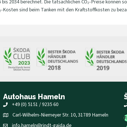
is 2034 berechnet. Die tatsächlichen CO₂-Preise können sowo
-Kosten sind beim Tanken mit den Kraftstoffkosten zu beza
Autohaus Hameln
+49 (0) 5151 / 9235 60
Carl-Wilhelm-Niemeyer Str. 10, 31789 Hameln
F
info.hameln@rindt-gaida.de