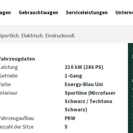
agen
Gebrauchtwagen
Serviceleistungen
Untern
ortlich. Elektrisch. Eindrucksvoll.
Fahrzeugdaten
Leistung
210 kW (286 PS)
Getriebe
1-Gang
Farbe
Energy-Blau Uni
Interieur
Sportline (Microfaser
Schwarz / Techtona
Schwarz)
Fahrzeugaufbau
PKW
Anzahl der Sitze
5