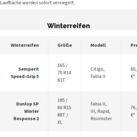
Lauffläche werden sofort versiegelt.
Winterreifen
Winterreifen
Größe
Modell
Pr
165 /
Semperit
Citigo,
60
70 R14
Speed-Grip 5
Fabia II
€*
81T
185 /
Dunlop SP
Fabia II,
60 R15
76
Winter
III, Rapid,
88T /
€*
Response 2
Roomster
XL