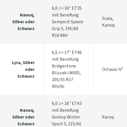
6,0 J × 16" ET35
Nanuq,
mit Bereifung
Scala,
Silber oder
Semperit Speed-
Kamiq
Schwarz
Grip 5, 195/60
R16 89H
6,5 J × 17" ET46
mit Bereifung
Lyra, Silber
Bridgestone
1
oder
Octavia IV
Blizzak LM005,
Schwarz
205/55 R17
95V/XL
6,0 J × 16" ET43
Nanuq,
mit Bereifung
Silber oder
Dunlop Winter
Karoq
Schwarz
Sport 5, 215/60