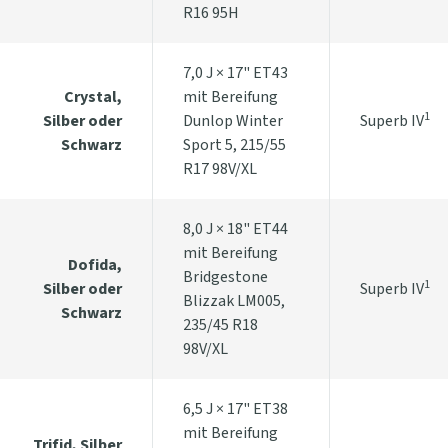
R16 95H
7,0 J × 17" ET43
Crystal,
mit Bereifung
1
Silber oder
Dunlop Winter
Superb IV
Schwarz
Sport 5, 215/55
R17 98V/XL
8,0 J × 18" ET44
mit Bereifung
Dofida,
Bridgestone
1
Silber oder
Superb IV
Blizzak LM005,
Schwarz
235/45 R18
98V/XL
6,5 J × 17" ET38
mit Bereifung
Trifid, Silber