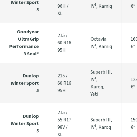
Winter Sport
1
96H /
IV
, Kamiq
€*
5
XL
Goodyear
215 /
UltraGrip
Octavia
16
60 R16
1
Performance
IV
, Kamiq
€*
95H
3 Seal*
Superb III,
Dunlop
215 /
1
IV
,
12
Winter Sport
60 R16
Karoq,
€*
5
95H
Yeti
215 /
Dunlop
55 R17
Superb III,
15
Winter Sport
1
98V /
IV
, Karoq
€*
5
XL