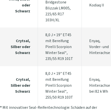
Bridgestone
oder
Kodiaq II
Blizzak LM005,
Schwarz
215/65 R17
103H/XL
8,0 J × 19" ET45
Crytsal,
mit Bereifung
Enyaq,
Silber oder
Pirelli Scorpion
Vorder- und
Schwarz
Winter Seal*,
Hinterachse
235/55 R19 101T
8,0 J × 19" ET45
Crytsal,
mit Bereifung
Enyaq,
Silber oder
Pirelli Scorpion
Hinterachse
Schwarz
Winter Seal*,
bei 82 k Wh
255/50 R19 103T
*
Mit innovativer Seal-Reifentechnologie: Schäden auf der