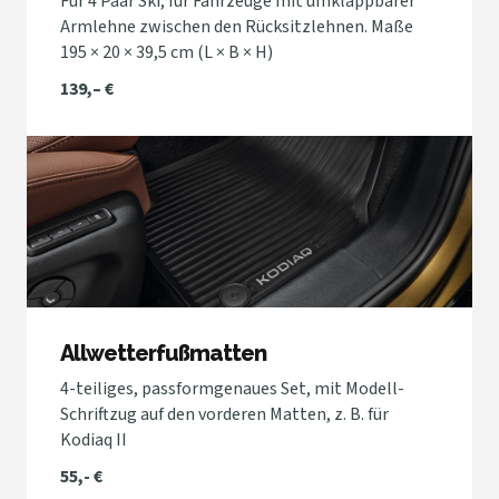
Für 4 Paar Ski, für Fahrzeuge mit umklappbarer
Armlehne zwischen den Rücksitzlehnen. Maße
195 × 20 × 39,5 cm (L × B × H)
139,– €
Allwetterfußmatten
4-teiliges, passformgenaues Set, mit Modell-
Schriftzug auf den vorderen Matten, z. B. für
Kodiaq II
55,- €