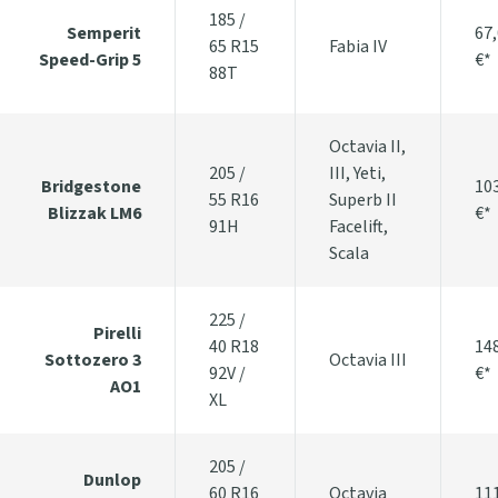
185 /
Semperit
67
65 R15
Fabia IV
Speed-Grip 5
€*
88T
Octavia II,
205 /
III, Yeti,
Bridgestone
10
55 R16
Superb II
Blizzak LM6
€*
91H
Facelift,
Scala
225 /
Pirelli
40 R18
14
Sottozero 3
Octavia III
92V /
€*
AO1
XL
205 /
Dunlop
60 R16
Octavia
11