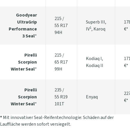
Goodyear
215 /
UltraGrip
Superb III,
17
55 R17
1
Performance
IV
, Karoq
€*
94H
3 Seal
*
Pirelli
215 /
Kodiaq I,
17
Scorpion
65 R17
Kodiaq II
€*
Winter Seal
*
99H
Pirelli
235 /
22
Scorpion
55 R19
Enyaq
€*
Winter Seal
*
101T
*
Mit innovativer Seal-Reifentechnologie: Schäden auf der
Lauffläche werden sofort versiegelt.